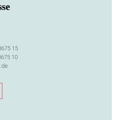
sse
3675 15
3675 10
t.de